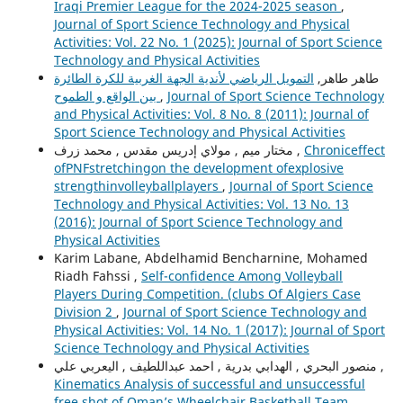
Iraqi Premier League for the 2024-2025 season
,
Journal of Sport Science Technology and Physical
Activities: Vol. 22 No. 1 (2025): Journal of Sport Science
Technology and Physical Activities
طاهر طاهر,
التمويل الرياضي لأندية الجهة الغربية للكرة الطائرة
بين الواقع و الطموح
,
Journal of Sport Science Technology
and Physical Activities: Vol. 8 No. 8 (2011): Journal of
Sport Science Technology and Physical Activities
مختار ميم , مولاي إدريس مقدس , محمد زرف ,
Chroniceffect
ofPNFstretchingon the development ofexplosive
strengthinvolleyballplayers
,
Journal of Sport Science
Technology and Physical Activities: Vol. 13 No. 13
(2016): Journal of Sport Science Technology and
Physical Activities
Karim Labane, Abdelhamid Bencharnine, Mohamed
Riadh Fahssi ,
Self-confidence Among Volleyball
Players During Competition. (clubs Of Algiers Case
Division 2
,
Journal of Sport Science Technology and
Physical Activities: Vol. 14 No. 1 (2017): Journal of Sport
Science Technology and Physical Activities
منصور البحري , الهدابي بدرية , احمد عبداللطيف , اليعربي علي ,
Kinematics Analysis of successful and unsuccessful
free shot of Oman’s Wheelchair Basketball Team.
,