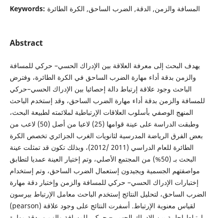
Keywords:
المسافة والزمن, الدقة, الضرب الساحق, الكرة الطائرة
Abstract
يهدف البحث إلى معرفة العلاقة بين الإدراك الحسي– حركي للمسافة
والزمن بدقة أداء مهارة الضرب الساحق في الكرة الطائرة، وفترض
الباحث وجود علاقة إرتباط دالة إحصائيا بين الإدراك الحسي–حركي
للمسافة والزمن بدقة أداء مهارة الضرب الساحق، وقد إستخدم الباحث
المنهج الوصفي بأسلوب العلاقات الإرتباطية لملائمته لطبيعة البحث،
وطبقت الدراسة على عينة قوامها (25) لاعبا من أصل (50) لاعب من
بعض الفرق الرياضة المدرسية لثانويات الغرب الجزائري تخصص الكرة
الطائرة للعام الدراسي (2011 /2012)، وبذلك تكون قد تمثلت عينة
البحث بـ (50%) من المجتمع الأصلي، وتم إختيار العينة عمديا لتطابق
مواصفتهم الجسمية ويجيدون إستعمال الضرب الساحق، وتم إستخدام
إختبارات الإدراك الحسي– حركي للمسافة والزمن وإختبار دقة مهارة
الضرب الساحق، لتحليل النتائج إستخدم الباحث معامل الإرتباط بيرسون
(pearson) لقياس معنوية الإرتباط. أسفرت النتائج على وجود علاقة
إرتباط إجابية بين الإدراك الحسي– حركي للمسافة والزمن بدقة مهارة