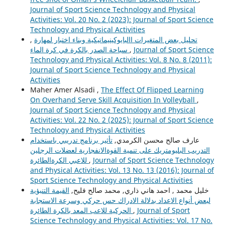
Journal of Sport Science Technology and Physical
Activities: Vol. 20 No. 2 (2023): Journal of Sport Science
Technology and Physical Activities
,
تحليل بعض المتغيرات االبايوكينيماتيكية وبناء اختبار لمهارة
سباحة الصدر بالكرة في كرة الماء
,
Journal of Sport Science
Technology and Physical Activities: Vol. 8 No. 8 (2011):
Journal of Sport Science Technology and Physical
Activities
Maher Amer Alsadi ,
The Effect Of Flipped Learning
On Overhand Serve Skill Acquisition In Volleyball
,
Journal of Sport Science Technology and Physical
Activities: Vol. 22 No. 2 (2025): Journal of Sport Science
Technology and Physical Activities
عارف صالح محسن الكرمدي,
تأثير برنامج تدريبي باستخدام
التدريب البليومتريك على تنمية القوةالانفجارية لعضلات الرجلين
للاعبي الكرةالطائرة
,
Journal of Sport Science Technology
and Physical Activities: Vol. 13 No. 13 (2016): Journal of
Sport Science Technology and Physical Activities
خليل محمد , احمد هاني ذاري, محمد صالح فليح,
القيمة التنبؤية
لبعض أنواع الاعداد بدلالة الادراك حس حركي وسرعة الاستجابة
الحركية للاعب المعد بالكرة الطائرة
,
Journal of Sport
Science Technology and Physical Activities: Vol. 17 No.