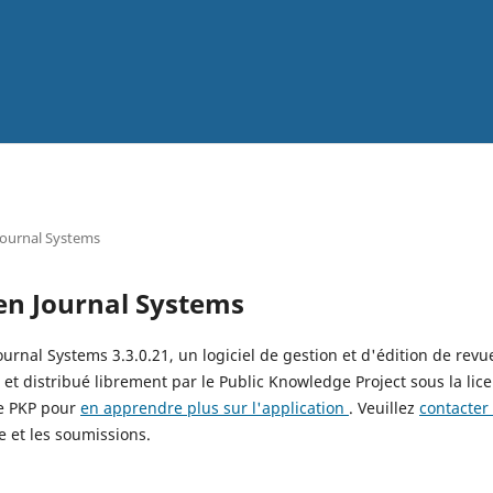
Journal Systems
en Journal Systems
ournal Systems 3.3.0.21, un logiciel de gestion et d'édition de revu
 et distribué librement par le Public Knowledge Project sous la li
de PKP pour
en apprendre plus sur l'application
. Veuillez
contacter
e et les soumissions.