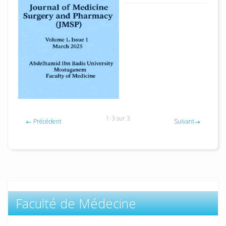
1-3 sur 3
←
Précédent
Suivant
→
Faculté de Médecine