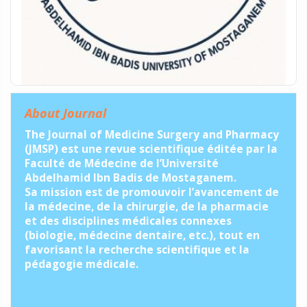
About Journal
The Journal of Medicine Surgery and Pharmacy
(JMSP) est une revue scientifique éditée par la
Faculté de Médecine de l’Université
Abdelhamid Ibn Badis de Mostaganem.
Sa mission est de promouvoir l’avancement de
la médecine, de la chirurgie, de la pharmacie
et des disciplines médicales connexes
(biologie, médecine dentaire, etc.), tout en
favorisant la recherche scientifique et la
pédagogie médicale.