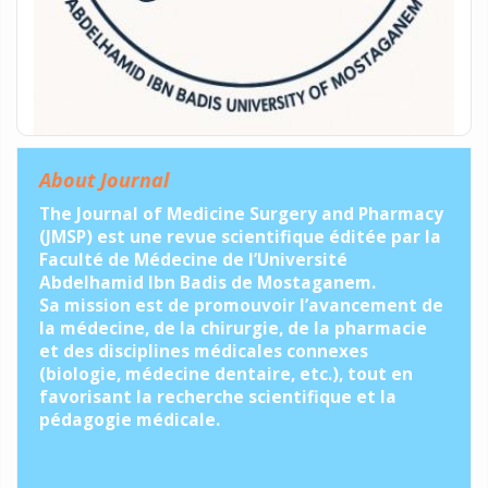
About Journal
The Journal of Medicine Surgery and Pharmacy
(JMSP) est une revue scientifique éditée par la
Faculté de Médecine de l’Université
Abdelhamid Ibn Badis de Mostaganem.
Sa mission est de promouvoir l’avancement de
la médecine, de la chirurgie, de la pharmacie
et des disciplines médicales connexes
(biologie, médecine dentaire, etc.), tout en
favorisant la recherche scientifique et la
pédagogie médicale.