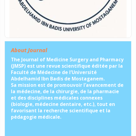
About Journal
The Journal of Medicine Surgery and Pharmacy
(JMSP) est une revue scientifique éditée par la
Faculté de Médecine de l’Université
Abdelhamid Ibn Badis de Mostaganem.
Sa mission est de promouvoir l’avancement de
la médecine, de la chirurgie, de la pharmacie
et des disciplines médicales connexes
(biologie, médecine dentaire, etc.), tout en
favorisant la recherche scientifique et la
pédagogie médicale.