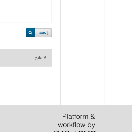
إبحث
لا نتائج