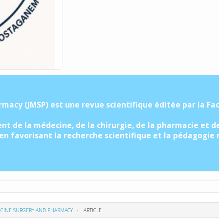
macy (JMSP) est une revue scientifique éditée par la Fa
t de la médecine, de la chirurgie, de la pharmacie et d
 en favorisant la recherche scientifique et la pédagogie
EDICINE SURGERY AND PHARMACY
ARTICLE