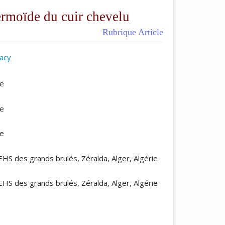
ermoïde du cuir chevelu
Rubrique Article
macy
ticle.main##
ie
ie
ie
 EHS des grands brulés, Zéralda, Alger, Algérie
 EHS des grands brulés, Zéralda, Alger, Algérie