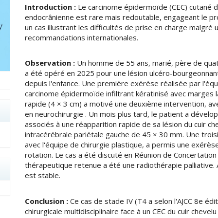
Introduction :
Le carcinome épidermoïde (CEC) cutané du
endocrânienne est rare mais redoutable, engageant le pro
un cas illustrant les difficultés de prise en charge malgré
recommandations internationales.
Observation :
Un homme de 55 ans, marié, père de quatr
a été opéré en 2025 pour une lésion ulcéro-bourgeonnant
depuis l'enfance. Une première exérèse réalisée par l'équi
carcinome épidermoïde infiltrant kératinisé avec marges la
rapide (4 × 3 cm) a motivé une deuxième intervention, a
en neurochirurgie . Un mois plus tard, le patient a dévelo
associés à une réapparition rapide de sa lésion du cuir ch
intracérébrale pariétale gauche de 45 × 30 mm. Une troisi
avec l'équipe de chirurgie plastique, a permis une exérès
rotation. Le cas a été discuté en Réunion de Concertation P
thérapeutique retenue a été une radiothérapie palliative. 
est stable.
Conclusion :
Ce cas de stade IV (T4 a selon l'AJCC 8e édit
chirurgicale multidisciplinaire face à un CEC du cuir chevel