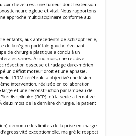
 cuir chevelu est une tumeur dont l'extension
nostic neurologique et vital. Nous rapportons
 une approche multidisciplinaire conforme aux
e enfants, aux antécédents de schizophrénie,
e de la région pariétale gauche évoluant
pe de chirurgie plastique a conclu à un
térales saines. À cinq mois, une récidive
vec résection osseuse et raclage dure-mérien
ppé un déficit moteur droit et une aphasie,
evelu. L'IRM cérébrale a objectivé une lésion
ème intervention, réalisée en collaboration
e large et une reconstruction par lambeau de
luridisciplinaire (RCP), où la seule alternative
À deux mois de la dernière chirurgie, le patient
ion) démontre les limites de la prise en charge
u d'agressivité exceptionnelle, malgré le respect