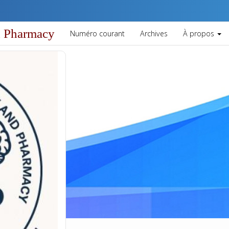
vigation##
ntent##
d Pharmacy
Numéro courant
Archives
À propos
##