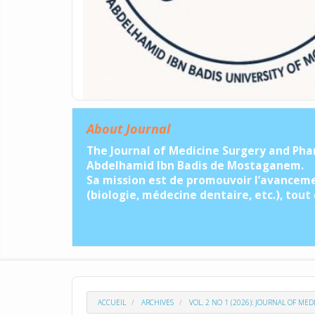
About Journal
The Journal of Medicine Surgery and Phar
Abdelhamid Ibn Badis de Mostaganem.
Sa mission est de promouvoir l’avancemen
(biologie, médecine dentaire, etc.), tout
ACCUEIL
ARCHIVES
VOL. 2 NO 1 (2026): JOURNAL OF M