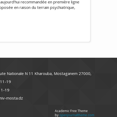
 aujourd'hui recommandée en première ligne
oposée en raison du terrain psychiatrique,
icle.details##
oute Nationale N 11 Kharouba, Mostaganem 27000,
-11-19
-11-19
niv-mosta.dz
Academic Free Theme
by
openjournaltheme.com