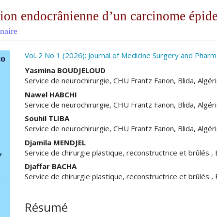
sion endocrânienne d’un carcinome épid
inaire
ro.article.sidebar##
Vol. 2 No 1 (2026): Journal of Medicine Surgery and Phar
##plugins.themes.academic_pro.ar
Yasmina BOUDJELOUD
Service de neurochirurgie, CHU Frantz Fanon, Blida, Algér
Nawel HABCHI
Service de neurochirurgie, CHU Frantz Fanon, Blida, Algér
Souhil TLIBA
Service de neurochirurgie, CHU Frantz Fanon, Blida, Algér
Djamila MENDJEL
Service de chirurgie plastique, reconstructrice et brûlés ,
Djaffar BACHA
Service de chirurgie plastique, reconstructrice et brûlés ,
Résumé