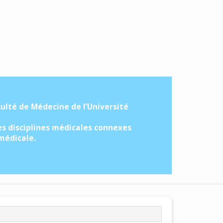
culté de Médecine de l’Université
es disciplines médicales connexes
 médicale.