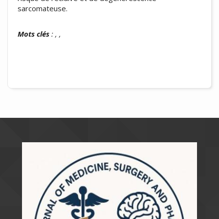
sarcomateuse.
Mots clés
: , ,
##plugins.themes.academic_pro.artic