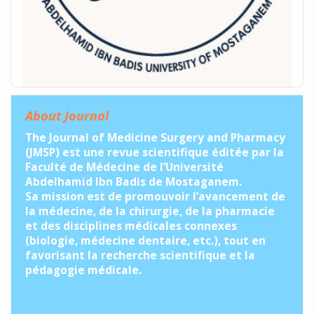
About Journal
The Journal of Medicine Surgery and Pharmacy
(JMSP) est une revue scientifique éditée par la
Faculté de Médecine de l’Université
Abdelhamid Ibn Badis de Mostaganem.
Sa mission est de promouvoir l’avancement de
la médecine, de la chirurgie, de la pharmacie
et des disciplines médicales connexes
(biologie, médecine dentaire, etc.), tout en
favorisant la recherche scientifique et la
pédagogie médicale.