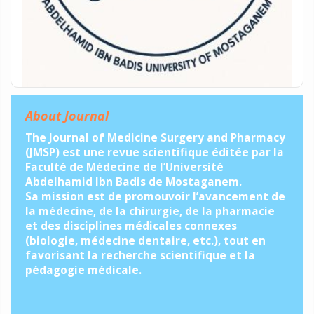
About Journal
The Journal of Medicine Surgery and Pharmacy
(JMSP) est une revue scientifique éditée par la
Faculté de Médecine de l’Université
Abdelhamid Ibn Badis de Mostaganem.
Sa mission est de promouvoir l’avancement de
la médecine, de la chirurgie, de la pharmacie
et des disciplines médicales connexes
(biologie, médecine dentaire, etc.), tout en
favorisant la recherche scientifique et la
pédagogie médicale.