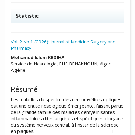
Statistic
Vol. 2 No 1 (2026): Journal of Medicine Surgery and
Pharmacy
##plugins.themes.academic_pro.arti
Mohamed Islem KEDIHA
Service de Neurologie, EHS BENAKNOUN, Alger,
Algérie
Résumé
Les maladies du spectre des neuromyélites optiques
est une entité nosologique émergeante, faisant partie
de la grande famille des maladies démyélinisantes
inflammatoires dites acquises et spécifiques d’organe
du système nerveux central, à l’instar de la sclérose
en plaques. Il