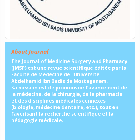
About Journal
The Journal of Medicine Surgery and Pharmacy
(JMSP) est une revue scientifique éditée par la
Faculté de Médecine de l’Université
Abdelhamid Ibn Badis de Mostaganem.
Sa mission est de promouvoir l’avancement de
la médecine, de la chirurgie, de la pharmacie
et des disciplines médicales connexes
(biologie, médecine dentaire, etc.), tout en
favorisant la recherche scientifique et la
pédagogie médicale.