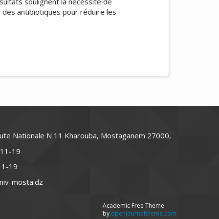
ésultats soulignent la nécessité de
 des antibiotiques pour réduire les
icle.details##
oute Nationale N 11 Kharouba, Mostaganem 27000,
-11-19
-11-19
niv-mosta.dz
Academic Free Theme
by
openjournaltheme.com