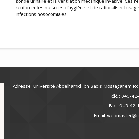
sonde urinaire et la ventilation mécanique invasive. Ces r
renforcer les mesures d'hygiène et de rationaliser l'usage
infections nosocomiales.
##plugins.themes.academic_pro.art
Adresse: Université Abdelhamid Ibn Badis Mostaganem R
Télé : 045-42
Fax : 045-42
Email: webmaster@u