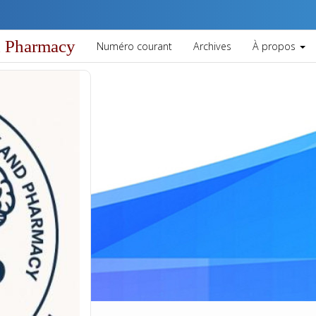
vigation##
ntent##
d Pharmacy
Numéro courant
Archives
À propos
##