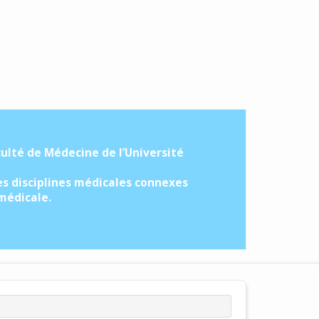
culté de Médecine de l’Université
es disciplines médicales connexes
 médicale.