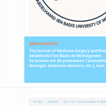
About Journal
The Journal of Medicine Surgery and Phar
Abdelhamid Ibn Badis de Mostaganem.
Sa mission est de promouvoir l’avancemen
(biologie, médecine dentaire, etc.), tout
ACCUEIL
ARCHIVES
VOL. 2 NO 1 (2026): JOURNAL OF M