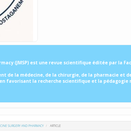
macy (JMSP) est une revue scientifique éditée par la Fa
t de la médecine, de la chirurgie, de la pharmacie et d
 en favorisant la recherche scientifique et la pédagogie
EDICINE SURGERY AND PHARMACY
ARTICLE