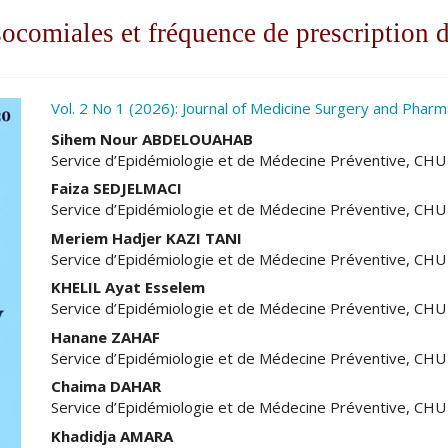
socomiales et fréquence de prescription
ro.article.sidebar##
Vol. 2 No 1 (2026): Journal of Medicine Surgery and Phar
##plugins.themes.academic_pro.ar
Sihem Nour ABDELOUAHAB
Service d’Epidémiologie et de Médecine Préventive, C
Faiza SEDJELMACI
Service d’Epidémiologie et de Médecine Préventive, C
Meriem Hadjer KAZI TANI
Service d’Epidémiologie et de Médecine Préventive, C
KHELIL Ayat Esselem
Service d’Epidémiologie et de Médecine Préventive, C
Hanane ZAHAF
Service d’Epidémiologie et de Médecine Préventive, C
Chaima DAHAR
Service d’Epidémiologie et de Médecine Préventive, C
Khadidja AMARA