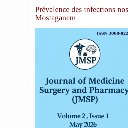
Prévalence des infections no
Mostaganem
##plugins.themes.academic_p