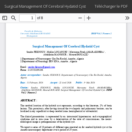
Retourner
Télécharger
Surgical Management Of Cerebral Hydatid Cyst
Télécharger le PDF
aux
informations
sur
l'article